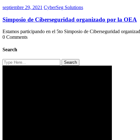
septiembre
CyberSeg
septiembre 29, 2021
CyberSeg Solutions
29,
Solutions
2021
Simposio de Ciberseguridad organizado por la OEA
Estamos participando en el 5to Simposio de Ciberseguridad organiza
0 Comments
Search