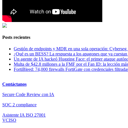
Posts recientes
Gestión de endpoints y MDR en una sola operación: Cyberseg 
¿Qué es un BESS? La respuesta a los apagones que ya cuestan 
Un agente de IA hackeó Hugging Face: el primer ataque autóno
Multa de $42.8 millones a la FMF por el Fan ID: la lección má
FortiBleed: 74,000 firewalls FortiGate con credenciales filtrad
Contáctanos
Secure Code Review con IA
SOC 2 compliance
Asistente IA ISO 27001
VCISO