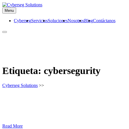
Skip
to
Cyberseg Solutions
Menu
content
Cyberseg
Servicios
Soluciones
Nosotros
Blog
Contáctanos
Etiqueta:
cybersegurity
Cyberseg Solutions
>>
Read More