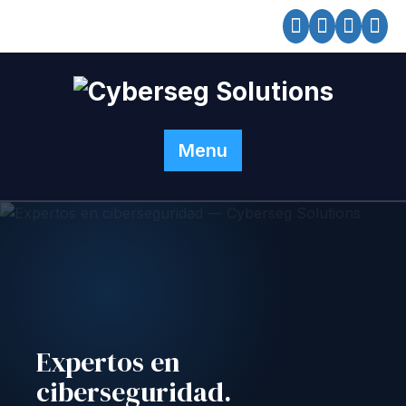
Skip
to
content
Cyberseg Solut
Menu
Expertos en
ciberseguridad.