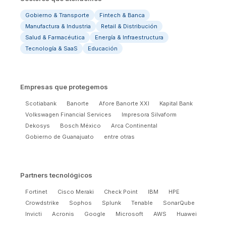
Gobierno & Transporte
Fintech & Banca
Manufactura & Industria
Retail & Distribución
Salud & Farmacéutica
Energía & Infraestructura
Tecnología & SaaS
Educación
Empresas que protegemos
Scotiabank
Banorte
Afore Banorte XXI
Kapital Bank
Volkswagen Financial Services
Impresora Silvaform
Dekosys
Bosch México
Arca Continental
Gobierno de Guanajuato
entre otras
Partners tecnológicos
Fortinet
Cisco Meraki
Check Point
IBM
HPE
Crowdstrike
Sophos
Splunk
Tenable
SonarQube
Invicti
Acronis
Google
Microsoft
AWS
Huawei