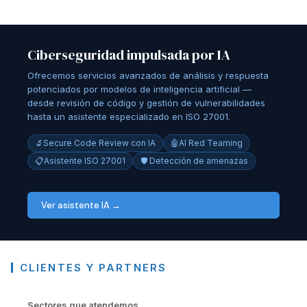
Ciberseguridad impulsada por IA
Ofrecemos servicios avanzados de análisis y respuesta
potenciados por modelos de inteligencia artificial —
desde revisión de código y gestión de vulnerabilidades
hasta un asistente especializado en ISO 27001.
🔬
Secure Code Review con IA
🤖
AI Red Teaming
📋
Asistente ISO 27001
🛡️ Detección de amenazas
Ver asistente IA →
CLIENTES Y PARTNERS
Sectores que atendemos