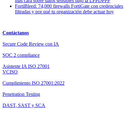
más cara sobre datos sensibles bajo la LFPDPPP
FortiBleed: 74,000 firewalls FortiGate con credenciales
filtradas y por qué tu organización debe actuar hoy
Contáctanos
Secure Code Review con IA
SOC 2 compliance
Asistente IA ISO 27001
VCISO
Cumplimiento ISO 27001:2022
Penetration Testing
DAST, SAST y SCA