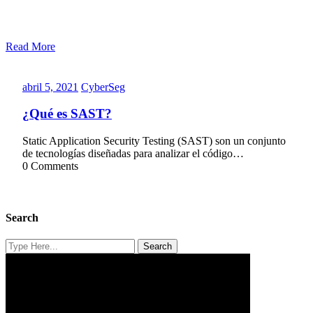
Read More
abril
CyberSeg
abril 5, 2021
CyberSeg
5,
2021
¿Qué es SAST?
Static Application Security Testing (SAST) son un conjunto
de tecnologías diseñadas para analizar el código…
0 Comments
Search