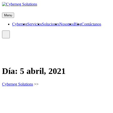
Skip
to
Cyberseg Solutions
content
Menu
Cyberseg
Servicios
Soluciones
Nosotros
Blog
Contáctanos
Día:
5 abril, 2021
Cyberseg Solutions
>>