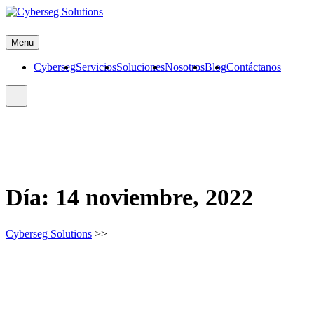
Skip
to
Cyberseg Solutions
content
Menu
Cyberseg
Servicios
Soluciones
Nosotros
Blog
Contáctanos
Día:
14 noviembre, 2022
Cyberseg Solutions
>>