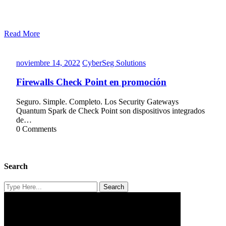
Read More
noviembre
CyberSeg
noviembre 14, 2022
CyberSeg Solutions
14,
Solutions
2022
Firewalls Check Point en promoción
Seguro. Simple. Completo. Los Security Gateways
Quantum Spark de Check Point son dispositivos integrados
de…
0 Comments
Search