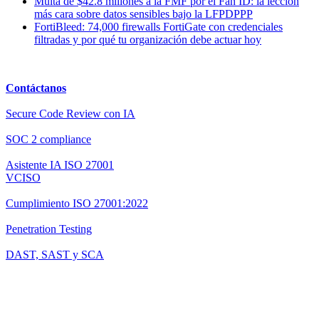
Multa de $42.8 millones a la FMF por el Fan ID: la lección
más cara sobre datos sensibles bajo la LFPDPPP
FortiBleed: 74,000 firewalls FortiGate con credenciales
filtradas y por qué tu organización debe actuar hoy
Contáctanos
Secure Code Review con IA
SOC 2 compliance
Asistente IA ISO 27001
VCISO
Cumplimiento ISO 27001:2022
Penetration Testing
DAST, SAST y SCA