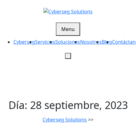
Skip
to
content
Cyberseg Solutions
Menu
Cyberseg
Servicios
Soluciones
Nosotros
Blog
Contáctan
Día:
28 septiembre, 2023
Cyberseg Solutions
>>