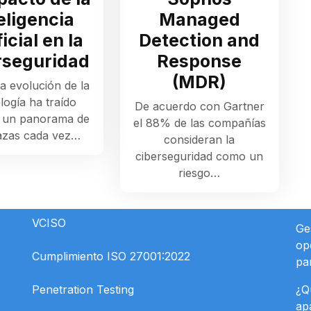
eligencia
Managed
ficial en la
Detection and
rseguridad
Response
(MDR)
a evolución de la
logía ha traído
De acuerdo con Gartner
 un panorama de
el 88% de las compañías
zas cada vez…
consideran la
ciberseguridad como un
riesgo…
VCISO
Ge
op
Cumplimiento ISO 27001:2022
pa
Penetration Testing
¿Q
ap