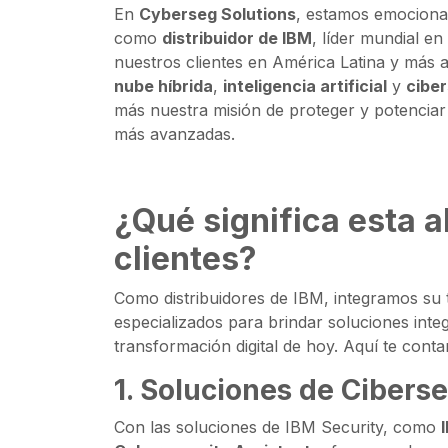
8,
En
Cyberseg Solutions
, estamos emocionad
2025
como
distribuidor de IBM
, líder mundial e
nuestros clientes en América Latina y más a
nube híbrida
,
inteligencia artificial
y
cibe
más nuestra misión de proteger y potenciar 
más avanzadas.
¿Qué significa esta a
clientes?
Como distribuidores de IBM, integramos su 
especializados para brindar soluciones inte
transformación digital de hoy. Aquí te con
1.
Soluciones de Ciberse
Con las soluciones de IBM Security, como