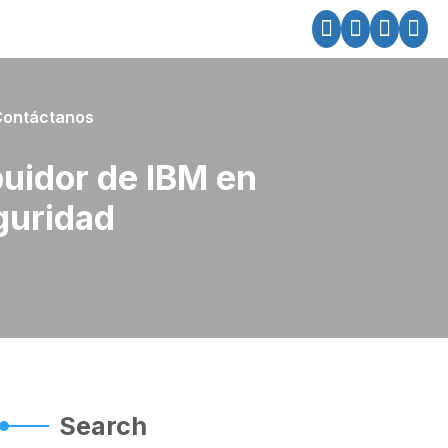
Contáctanos
buidor de IBM en
guridad
Search