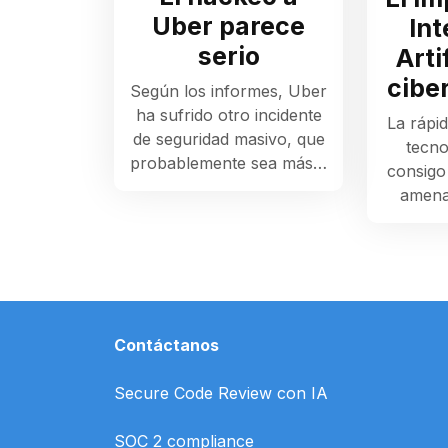
Uber parece
Int
serio
Arti
cibe
Según los informes, Uber
ha sufrido otro incidente
La rápid
de seguridad masivo, que
tecno
probablemente sea más…
consigo
amena
Contáctanos
Secure Code Review con IA
SOC 2 compliance