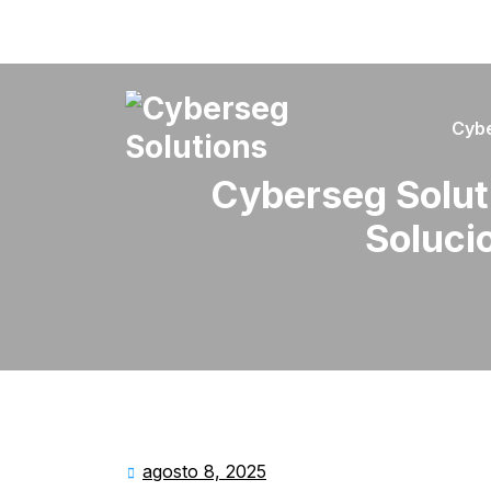
Skip
to
content
Cyb
Cyberseg Solutions
Cyberseg Soluti
Soluci
agosto 8, 2025
agosto