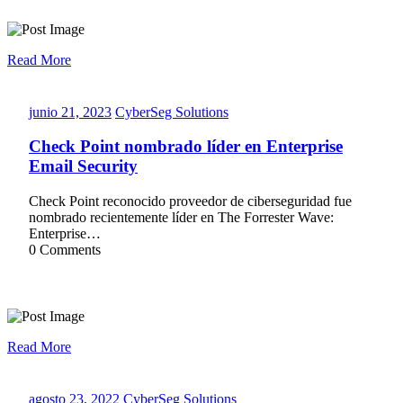
Read More
junio
CyberSeg
junio 21, 2023
CyberSeg Solutions
21,
Solutions
2023
Check Point nombrado líder en Enterprise
Email Security
Check Point reconocido proveedor de ciberseguridad fue
nombrado recientemente líder en The Forrester Wave:
Enterprise…
0 Comments
Read More
agosto
CyberSeg
agosto 23, 2022
CyberSeg Solutions