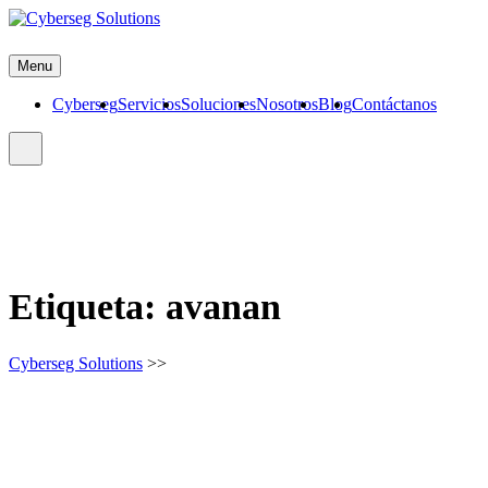
Skip
to
Cyberseg Solutions
content
Menu
Cyberseg
Servicios
Soluciones
Nosotros
Blog
Contáctanos
Etiqueta:
avanan
Cyberseg Solutions
>>