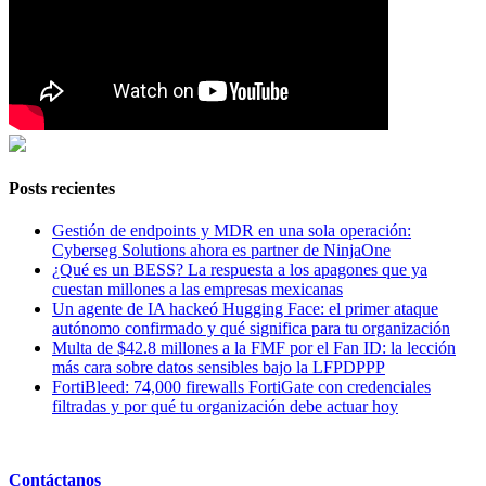
Posts recientes
Gestión de endpoints y MDR en una sola operación:
Cyberseg Solutions ahora es partner de NinjaOne
¿Qué es un BESS? La respuesta a los apagones que ya
cuestan millones a las empresas mexicanas
Un agente de IA hackeó Hugging Face: el primer ataque
autónomo confirmado y qué significa para tu organización
Multa de $42.8 millones a la FMF por el Fan ID: la lección
más cara sobre datos sensibles bajo la LFPDPPP
FortiBleed: 74,000 firewalls FortiGate con credenciales
filtradas y por qué tu organización debe actuar hoy
Contáctanos