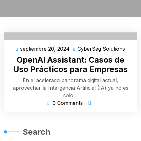
septiembre 20, 2024
CyberSeg Solutions
septiembre
Cyber
20,
Soluti
OpenAI Assistant: Casos de
2024
Uso Prácticos para Empresas
En el acelerado panorama digital actual,
aprovechar la Inteligencia Artificial (IA) ya no es
solo…
0 Comments
Search