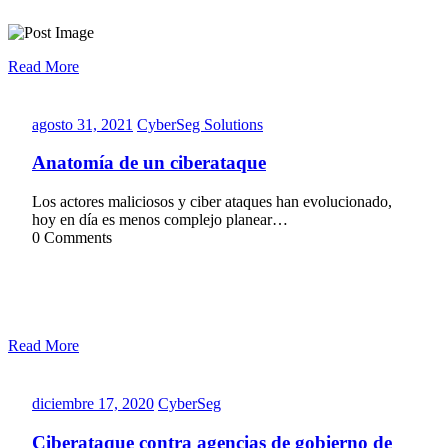
Read More
agosto
CyberSeg
agosto 31, 2021
CyberSeg Solutions
31,
Solutions
2021
Anatomía de un ciberataque
Los actores maliciosos y ciber ataques han evolucionado,
hoy en día es menos complejo planear…
0 Comments
Read More
diciembre
CyberSeg
diciembre 17, 2020
CyberSeg
17,
2020
Ciberataque contra agencias de gobierno de