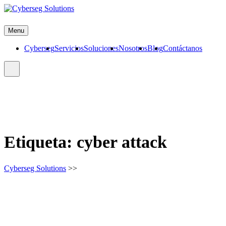
Skip
to
Cyberseg Solutions
content
Menu
Cyberseg
Servicios
Soluciones
Nosotros
Blog
Contáctanos
Etiqueta:
cyber attack
Cyberseg Solutions
>>