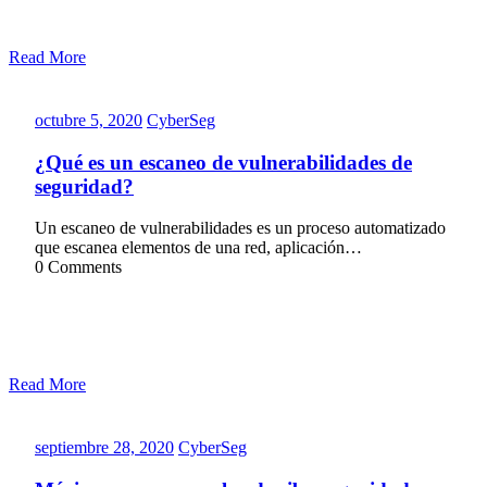
Read More
octubre
CyberSeg
octubre 5, 2020
CyberSeg
5,
2020
¿Qué es un escaneo de vulnerabilidades de
seguridad?
Un escaneo de vulnerabilidades es un proceso automatizado
que escanea elementos de una red, aplicación…
0 Comments
Read More
septiembre
CyberSeg
septiembre 28, 2020
CyberSeg
28,
2020