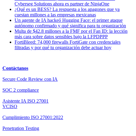
Cyberseg Solutions ahora es partner de NinjaOne
¿Qué es un BESS? La respuesta a los apagones que ya
cuestan millones a las empresas mexicanas
Un agente de IA hackeó Hugging Face: el primer ataque
autónomo confirmado y qué significa para tu organización
Multa de $42.8 millones a la FMF por el Fan ID: la lección
más cara sobre datos sensibles bajo la LFPDPPP
FortiBleed: 74,000 firewalls FortiGate con credenciales
filtradas y por qué tu organización debe actuar hoy
Contáctanos
Secure Code Review con IA
SOC 2 compliance
Asistente IA ISO 27001
VCISO
Cumplimiento ISO 27001:2022
Penetration Testing