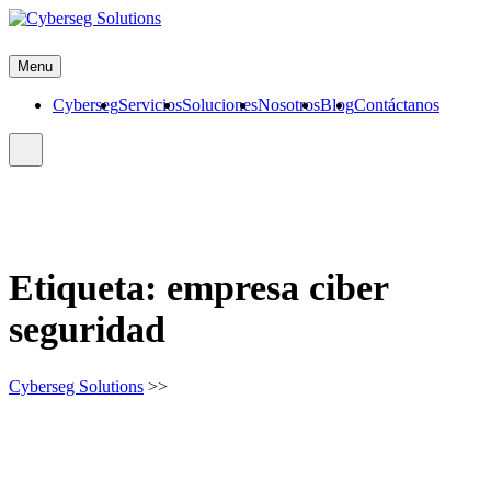
Skip
to
Cyberseg Solutions
content
Menu
Cyberseg
Servicios
Soluciones
Nosotros
Blog
Contáctanos
Etiqueta:
empresa ciber
seguridad
Cyberseg Solutions
>>