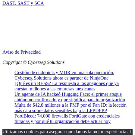
DAST, SAST y SCA
Aviso de Privacidad
Copyright © Cyberseg Solutions
Gestión de endpoints y MDR en una sola operación:
Cyberseg Solutions ahora es partner de NinjaOne
¿Qué es un BESS? La respuesta a los apagones que ya
cuestan millones a las empresas mexicanas
Un agente de IA hackeó Hugging Face: el primer ataque
autónomo confirmado y qué significa para tu organización
Multa de $42.8 millones a la FMF por el Fan ID: la lección
más cara sobre datos sensibles bajo la LFPDPPP
FortiBleed: 74,000 firewalls FortiGate con credenciales
filtradas y por qué tu organización debe actuar hoy
Utilizamos cookies para asegurar que damos la mejor experiencia al