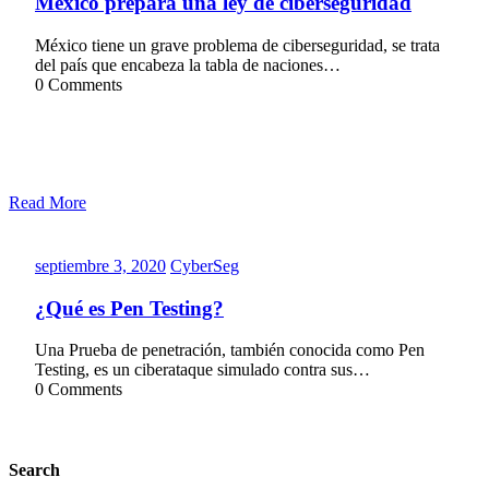
México prepara una ley de ciberseguridad
México tiene un grave problema de ciberseguridad, se trata
del país que encabeza la tabla de naciones…
0 Comments
Read More
septiembre
CyberSeg
septiembre 3, 2020
CyberSeg
3,
2020
¿Qué es Pen Testing?
Una Prueba de penetración, también conocida como Pen
Testing, es un ciberataque simulado contra sus…
0 Comments
Search