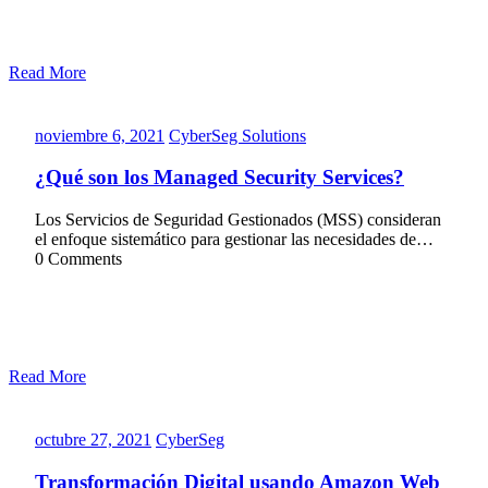
Read More
noviembre
CyberSeg
noviembre 6, 2021
CyberSeg Solutions
6,
Solutions
2021
¿Qué son los Managed Security Services?
Los Servicios de Seguridad Gestionados (MSS) consideran
el enfoque sistemático para gestionar las necesidades de…
0 Comments
Read More
octubre
CyberSeg
octubre 27, 2021
CyberSeg
27,
2021
Transformación Digital usando Amazon Web