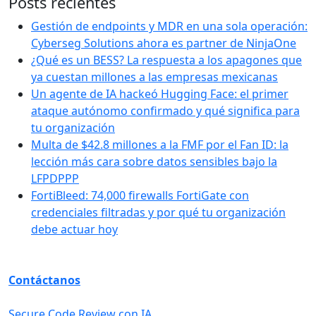
Posts recientes
Gestión de endpoints y MDR en una sola operación:
Cyberseg Solutions ahora es partner de NinjaOne
¿Qué es un BESS? La respuesta a los apagones que
ya cuestan millones a las empresas mexicanas
Un agente de IA hackeó Hugging Face: el primer
ataque autónomo confirmado y qué significa para
tu organización
Multa de $42.8 millones a la FMF por el Fan ID: la
lección más cara sobre datos sensibles bajo la
LFPDPPP
FortiBleed: 74,000 firewalls FortiGate con
credenciales filtradas y por qué tu organización
debe actuar hoy
Contáctanos
Secure Code Review con IA