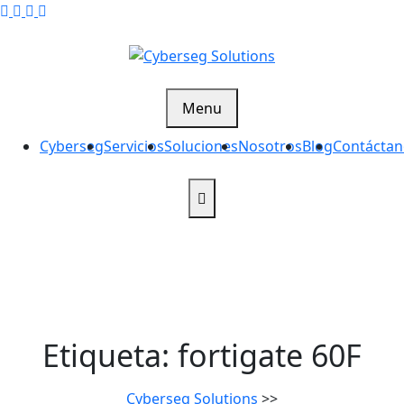
Skip
to
content
Cyberseg Solutions
Menu
Cyberseg
Servicios
Soluciones
Nosotros
Blog
Contáctan
Etiqueta:
fortigate 60F
Cyberseg Solutions
>>