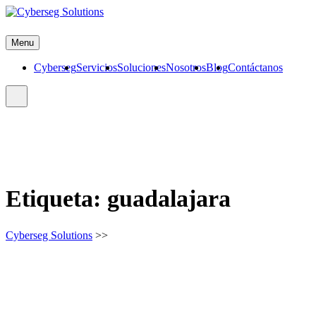
Skip
to
Cyberseg Solutions
content
Menu
Cyberseg
Servicios
Soluciones
Nosotros
Blog
Contáctanos
Etiqueta:
guadalajara
Cyberseg Solutions
>>