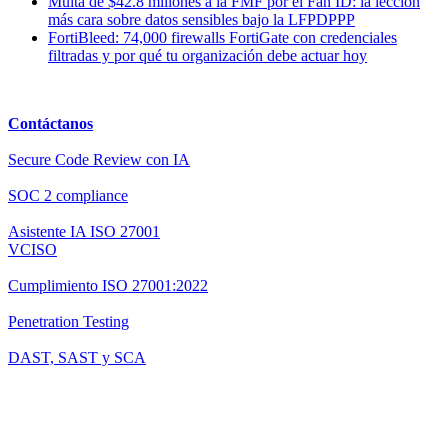
Multa de $42.8 millones a la FMF por el Fan ID: la lección
más cara sobre datos sensibles bajo la LFPDPPP
FortiBleed: 74,000 firewalls FortiGate con credenciales
filtradas y por qué tu organización debe actuar hoy
Contáctanos
Secure Code Review con IA
SOC 2 compliance
Asistente IA ISO 27001
VCISO
Cumplimiento ISO 27001:2022
Penetration Testing
DAST, SAST y SCA