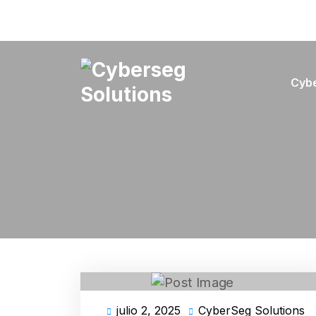
Skip
to
content
Cyb
Cyberseg Solutions
julio 2, 2025
CyberSeg Solutions
julio
C