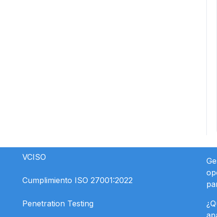
VCISO
Ge
op
Cumplimiento ISO 27001:2022
pa
Penetration Testing
¿Q
ap