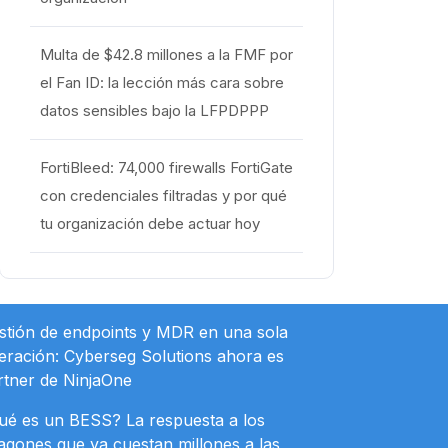
Multa de $42.8 millones a la FMF por
el Fan ID: la lección más cara sobre
datos sensibles bajo la LFPDPPP
FortiBleed: 74,000 firewalls FortiGate
con credenciales filtradas y por qué
tu organización debe actuar hoy
stión de endpoints y MDR en una sola
eración: Cyberseg Solutions ahora es
rtner de NinjaOne
ué es un BESS? La respuesta a los
agones que ya cuestan millones a las