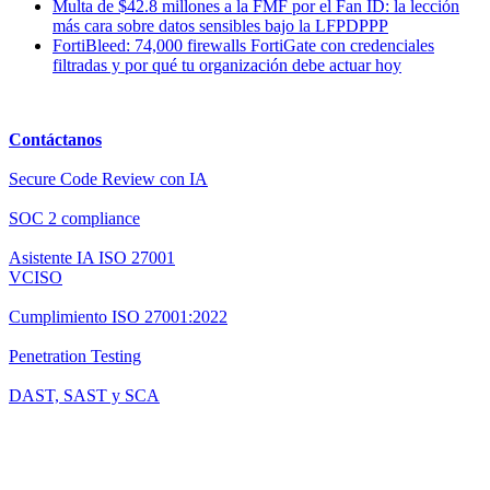
Multa de $42.8 millones a la FMF por el Fan ID: la lección
más cara sobre datos sensibles bajo la LFPDPPP
FortiBleed: 74,000 firewalls FortiGate con credenciales
filtradas y por qué tu organización debe actuar hoy
Contáctanos
Secure Code Review con IA
SOC 2 compliance
Asistente IA ISO 27001
VCISO
Cumplimiento ISO 27001:2022
Penetration Testing
DAST, SAST y SCA