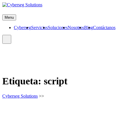
Skip
to
Cyberseg Solutions
content
Menu
Cyberseg
Servicios
Soluciones
Nosotros
Blog
Contáctanos
Etiqueta:
script
Cyberseg Solutions
>>