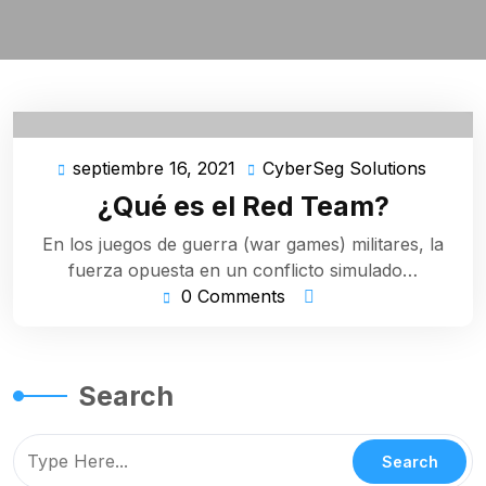
septiembre 16, 2021
CyberSeg Solutions
septiembre
Cyber
16,
Soluti
¿Qué es el Red Team?
2021
En los juegos de guerra (war games) militares, la
fuerza opuesta en un conflicto simulado…
0 Comments
Search