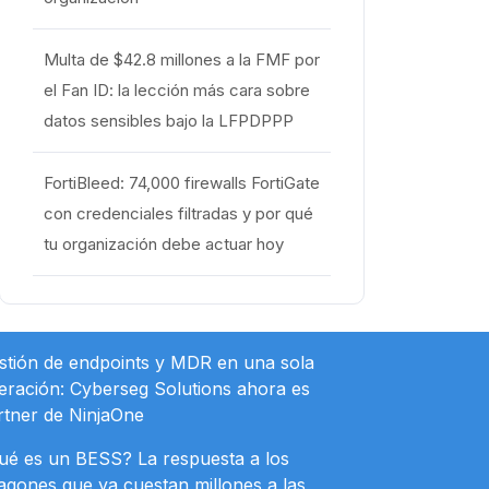
Multa de $42.8 millones a la FMF por
el Fan ID: la lección más cara sobre
datos sensibles bajo la LFPDPPP
FortiBleed: 74,000 firewalls FortiGate
con credenciales filtradas y por qué
tu organización debe actuar hoy
stión de endpoints y MDR en una sola
eración: Cyberseg Solutions ahora es
rtner de NinjaOne
ué es un BESS? La respuesta a los
agones que ya cuestan millones a las