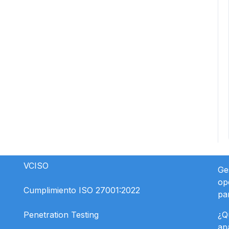
VCISO
Ge
op
Cumplimiento ISO 27001:2022
pa
Penetration Testing
¿Q
ap