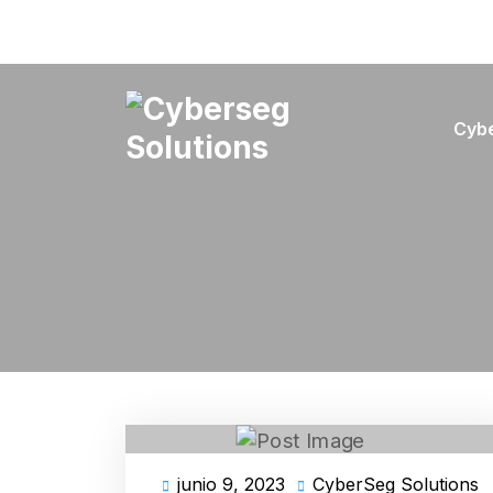
Skip
to
content
Cyb
Cyberseg Solutions
junio 9, 2023
CyberSeg Solutions
junio
C