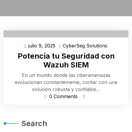
julio 9, 2025
CyberSeg Solutions
julio
CyberSeg
9,
Solutions
Potencia tu Seguridad con
2025
Wazuh SIEM
En un mundo donde las ciberamenazas
evolucionan constantemente, contar con una
solución robusta y confiable…
0 Comments
Search