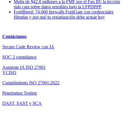
Multa de $42.8 millones a la FMF por el Fan ID: la lección
más cara sobre datos sensibles bajo la LFPDPPP
FortiBleed: 74,000 firewalls FortiGate con credenciales
filtradas y por qué tu organización debe actuar hoy
Contáctanos
Secure Code Review con IA
SOC 2 compliance
Asistente IA ISO 27001
VCISO
Cumplimiento ISO 27001:2022
Penetration Testing
DAST, SAST y SCA