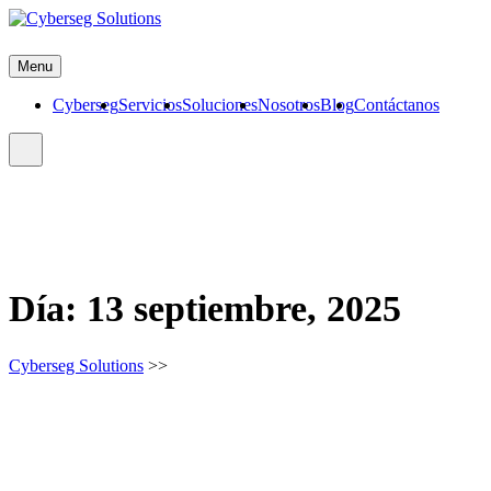
Skip
to
Cyberseg Solutions
content
Menu
Cyberseg
Servicios
Soluciones
Nosotros
Blog
Contáctanos
Día:
13 septiembre, 2025
Cyberseg Solutions
>>