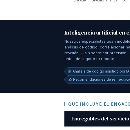
OWASP
Revisión manual
IA
Inteligencia artificial en 
Nuestros especialistas usan modelos 
análisis de código, correlacionar ha
revisión — sin sacrificar precisión
antes de llegar a tu reporte.
🤖 Análisis de código asistido por IA
✍️ Recomendaciones de remediació
QUÉ INCLUYE EL ENGA
Entregables del servicio