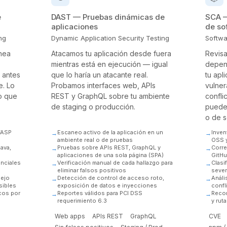
e
DAST — Pruebas dinámicas de
SCA —
aplicaciones
de so
ng
Dynamic Application Security Testing
Softwa
ínea
Atacamos tu aplicación desde fuera
Revisa
mientras está en ejecución — igual
depen
 antes
que lo haría un atacante real.
tu apl
e. Lo
Probamos interfaces web, APIs
vulner
io que
REST y GraphQL sobre tu ambiente
confli
de staging o producción.
pueden
o de s
WASP
Escaneo activo de la aplicación en un
Inven
ambiente real o de pruebas
OSS y
ava,
Pruebas sobre APIs REST, GraphQL y
Corre
aplicaciones de una sola página (SPA)
GitHu
enciales
Verificación manual de cada hallazgo para
Clasi
eliminar falsos positivos
sever
nejo
Detección de control de acceso roto,
Análi
sibles
exposición de datos e inyecciones
confl
icos por
Reportes válidos para PCI DSS
Reco
requerimiento 6.3
y rut
Web apps
APIs REST
GraphQL
CVE