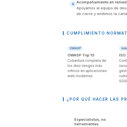
Acompañamiento en remedia
6
Apoyamos al equipo de desarr
de cierre y emitimos la car
CUMPLIMIENTO NORMAT
OWASP
Int
OWASP Top 10
ISO
Cobertura completa de
Cont
los diez riesgos más
secu
críticos en aplicaciones
gest
web modernas
vuln
SGSI
¿POR QUÉ HACER LAS P
Especialistas, no
herramientas