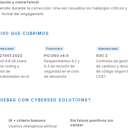
ción y cierre formal
ollo durante la corrección. Una vez resueltos los hallazgos críticos y 
ta formal del engagement.
IVO QUE CUBRIMOS
ernacional
Financiero
Internacional
 27001:2022
PCI DSS v4.0
SOC 2
rol A.8.28 sobre
Requerimientos 6.2 y
Controles de gest
re coding y
6.3 de revisión de
de cambios y revis
ión de
seguridad en el ciclo
de código seguro 
erabilidades en el
de desarrollo
CC8.1
RUEBAS CON CYBERSEG SOLUTIONS?
IA + criterio humano
Sin falsos positivos sin
validar
Usamos inteligencia artificial