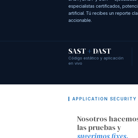
especialistas certificados, potenc
artificial. Tú recibes un reporte cl
accionable.
SAST
+
DAST
Código estático y aplicación
en vivo
APPLICATION SECURITY
Nosotros hacemo
las pruebas y
sugerimos fixes.