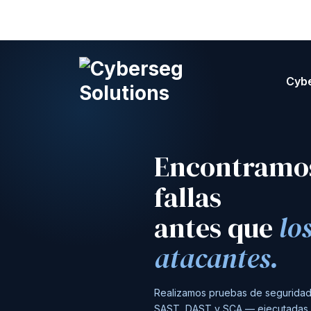
Skip
to
content
Cyb
Cyberseg Solutions
Encontramos
fallas
antes que
lo
atacantes.
Realizamos pruebas de seguridad
SAST, DAST y SCA — ejecutadas 