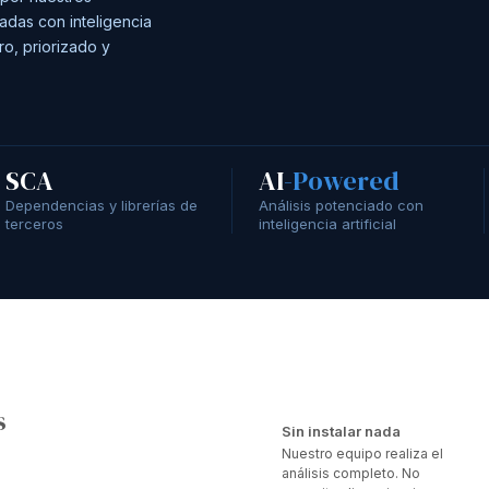
iadas con inteligencia
aro, priorizado y
SCA
AI
-Powered
Dependencias y librerías de
Análisis potenciado con
terceros
inteligencia artificial
s
Sin instalar nada
Nuestro equipo realiza el
análisis completo. No