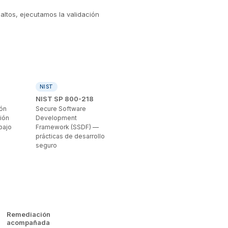
altos, ejecutamos la validación
NIST
NIST SP 800-218
ión
Secure Software
ión
Development
bajo
Framework (SSDF) —
prácticas de desarrollo
seguro
Remediación
acompañada