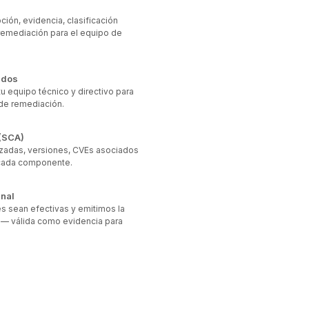
ción, evidencia, clasificación
remediación para el equipo de
ados
u equipo técnico y directivo para
 de remediación.
 (SCA)
lizadas, versiones, CVEs asociados
 cada componente.
inal
s sean efectivas y emitimos la
 — válida como evidencia para