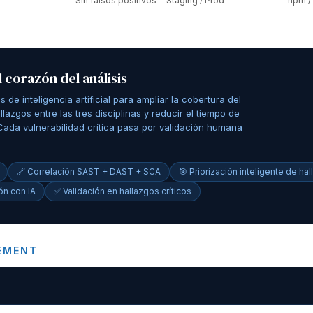
Sin falsos positivos
Staging / Prod
npm /
el corazón del análisis
de inteligencia artificial para ampliar la cobertura del
llazgos entre las tres disciplinas y reducir el tiempo de
. Cada vulnerabilidad crítica pasa por validación humana
🔗 Correlación SAST + DAST + SCA
🎯 Priorización inteligente de ha
n con IA
✅ Validación en hallazgos críticos
GEMENT