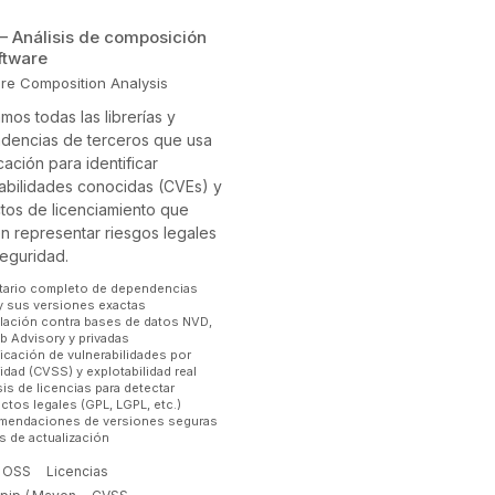
 Análisis de composición
ftware
re Composition Analysis
mos todas las librerías y
dencias de terceros que usa
icación para identificar
abilidades conocidas (CVEs) y
ctos de licenciamiento que
 representar riesgos legales
eguridad.
tario completo de dependencias
 sus versiones exactas
lación contra bases de datos NVD,
b Advisory y privadas
ficación de vulnerabilidades por
idad (CVSS) y explotabilidad real
sis de licencias para detectar
ictos legales (GPL, LGPL, etc.)
mendaciones de versiones seguras
as de actualización
OSS
Licencias