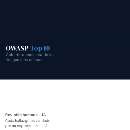
OWASP
Top 10
Cobertura completa de los
riesgos más críticos
Revisión humana + IA
Cada hallazgo es validado
por un especialista. La IA