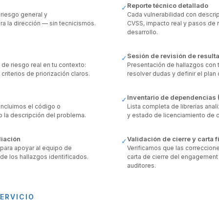
Reporte técnico detallado
✓
riesgo general y
Cada vulnerabilidad con descrip
ra la dirección — sin tecnicismos.
CVSS, impacto real y pasos de 
desarrollo.
Sesión de revisión de result
✓
de riesgo real en tu contexto:
Presentación de hallazgos con t
criterios de priorización claros.
resolver dudas y definir el plan
Inventario de dependencias
✓
 incluimos el código o
Lista completa de librerías ana
o la descripción del problema.
y estado de licenciamiento de
iación
Validación de cierre y carta f
✓
para apoyar al equipo de
Verificamos que las correccione
 de los hallazgos identificados.
carta de cierre del engagement
auditores.
ERVICIO