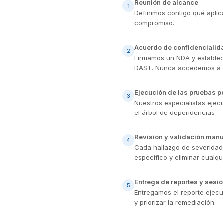
Reunión de alcance
1
Definimos contigo qué aplica
compromiso.
Acuerdo de confidencialid
2
Firmamos un NDA y establec
DAST. Nunca accedemos a d
Ejecución de las pruebas p
3
Nuestros especialistas ejec
el árbol de dependencias — c
Revisión y validación manu
4
Cada hallazgo de severidad m
específico y eliminar cualqui
Entrega de reportes y sesió
5
Entregamos el reporte ejecu
y priorizar la remediación.