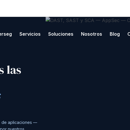
erseg
Servicios
Soluciones
Nosotros
Blog
 las
s
 de aplicaciones —
por nuestros