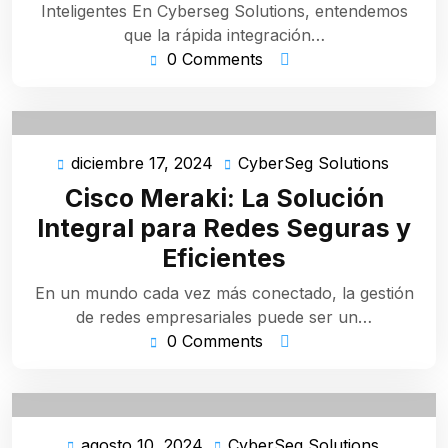
Inteligentes En Cyberseg Solutions, entendemos
que la rápida integración…
0 Comments
diciembre 17, 2024
CyberSeg Solutions
diciembre
CyberS
17,
Solutio
Cisco Meraki: La Solución
2024
Integral para Redes Seguras y
Eficientes
En un mundo cada vez más conectado, la gestión
de redes empresariales puede ser un…
0 Comments
agosto 10, 2024
CyberSeg Solutions
agosto
CyberSe