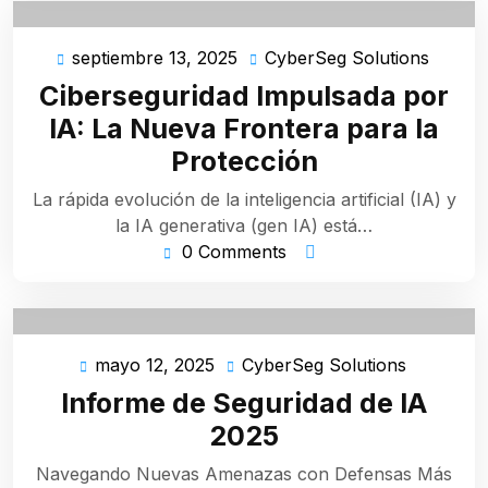
septiembre 13, 2025
CyberSeg Solutions
septiembre
Cyber
13,
Soluti
Ciberseguridad Impulsada por
2025
IA: La Nueva Frontera para la
Protección
La rápida evolución de la inteligencia artificial (IA) y
la IA generativa (gen IA) está…
0 Comments
mayo 12, 2025
CyberSeg Solutions
mayo
CyberSe
12,
Solutions
Informe de Seguridad de IA
2025
2025
Navegando Nuevas Amenazas con Defensas Más