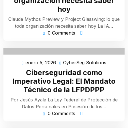
organización necesita saber
hoy
Claude Mythos Preview y Project Glasswing: lo que
toda organización necesita saber hoy La IA…
0 Comments
enero 5, 2026
CyberSeg Solutions
enero
CyberSeg
5,
Solutions
Ciberseguridad como
2026
Imperativo Legal: El Mandato
Técnico de la LFPDPPP
Por Jesús Ayala La Ley Federal de Protección de
Datos Personales en Posesión de los…
0 Comments