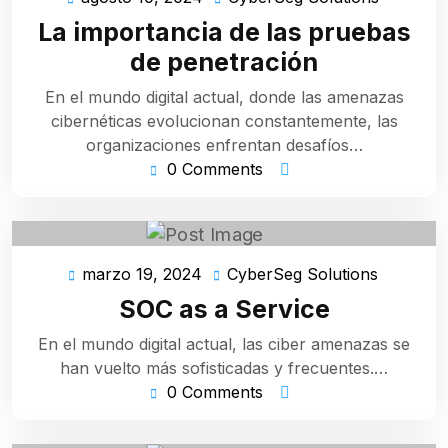
10,
Solution
La importancia de las pruebas
2024
de penetración
En el mundo digital actual, donde las amenazas
cibernéticas evolucionan constantemente, las
organizaciones enfrentan desafíos…
0 Comments
marzo 19, 2024
CyberSeg Solutions
marzo
CyberSe
19,
Solution
SOC as a Service
2024
En el mundo digital actual, las ciber amenazas se
han vuelto más sofisticadas y frecuentes.…
0 Comments