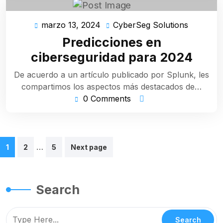
marzo 13, 2024
CyberSeg Solutions
marzo
CyberSe
13,
Solution
Predicciones en
2024
ciberseguridad para 2024
De acuerdo a un artículo publicado por Splunk, les
compartimos los aspectos más destacados de…
0 Comments
Paginación
…
1
2
5
Next page
de
entradas
Search