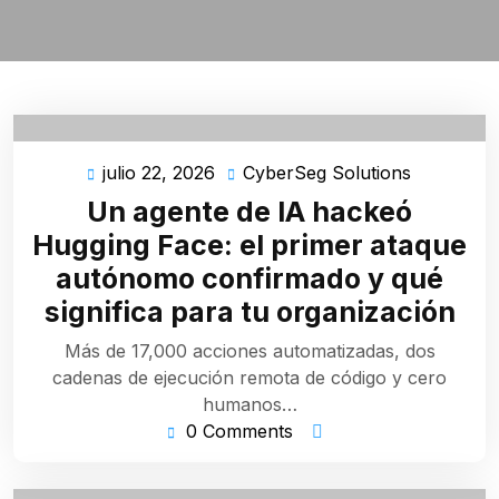
julio 22, 2026
CyberSeg Solutions
julio
CyberSeg
22,
Solutions
Un agente de IA hackeó
2026
Hugging Face: el primer ataque
autónomo confirmado y qué
significa para tu organización
Más de 17,000 acciones automatizadas, dos
cadenas de ejecución remota de código y cero
humanos…
0 Comments