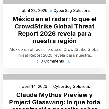
abril 28, 2026
CyberSeg Solutions
abril
CyberSeg
28,
Solutions
México en el radar: lo que el
2026
CrowdStrike Global Threat
Report 2026 revela para
nuestra región
México en el radar: lo que el CrowdStrike Global
Threat Report 2026 revela para nuestra…
0 Comments
abril 14, 2026
CyberSeg Solutions
abril
CyberSeg
14,
Solutions
Claude Mythos Preview y
2026
Project Glasswing: lo que toda