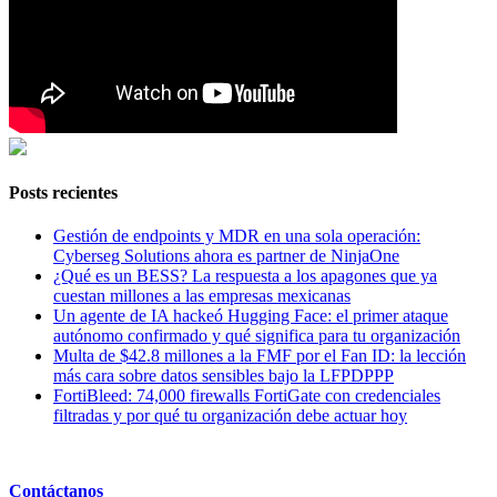
Posts recientes
Gestión de endpoints y MDR en una sola operación:
Cyberseg Solutions ahora es partner de NinjaOne
¿Qué es un BESS? La respuesta a los apagones que ya
cuestan millones a las empresas mexicanas
Un agente de IA hackeó Hugging Face: el primer ataque
autónomo confirmado y qué significa para tu organización
Multa de $42.8 millones a la FMF por el Fan ID: la lección
más cara sobre datos sensibles bajo la LFPDPPP
FortiBleed: 74,000 firewalls FortiGate con credenciales
filtradas y por qué tu organización debe actuar hoy
Contáctanos