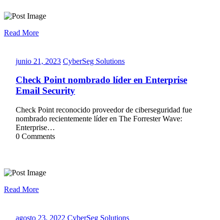
Read More
junio
CyberSeg
junio 21, 2023
CyberSeg Solutions
21,
Solutions
2023
Check Point nombrado líder en Enterprise
Email Security
Check Point reconocido proveedor de ciberseguridad fue
nombrado recientemente líder en The Forrester Wave:
Enterprise…
0 Comments
Read More
agosto
CyberSeg
agosto 23, 2022
CyberSeg Solutions