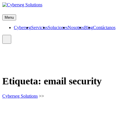
Skip
to
Cyberseg Solutions
content
Menu
Cyberseg
Servicios
Soluciones
Nosotros
Blog
Contáctanos
Etiqueta:
email security
Cyberseg Solutions
>>