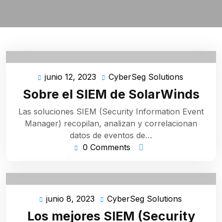
junio 12, 2023
CyberSeg Solutions
junio
CyberSeg
12,
Solutions
Sobre el SIEM de SolarWinds
2023
Las soluciones SIEM (Security Information Event
Manager) recopilan, analizan y correlacionan
datos de eventos de…
0 Comments
junio 8, 2023
CyberSeg Solutions
junio
CyberSeg
8,
Solutions
Los mejores SIEM (Security