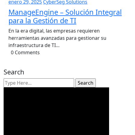
enero
CyberSeg
enero 29, 2025
CyberSeg Solutions
29,
Solutions
ManageEngine – Solución Integral
2025
para la Gestión de TI
En la era digital, las empresas requieren
herramientas avanzadas para gestionar su
infraestructura de TI…
0 Comments
Search