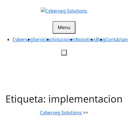
Skip
to
content
Cyberseg Solutions
Menu
Cyberseg
Servicios
Soluciones
Nosotros
Blog
Contáctan
Etiqueta:
implementacion
Cyberseg Solutions
>>