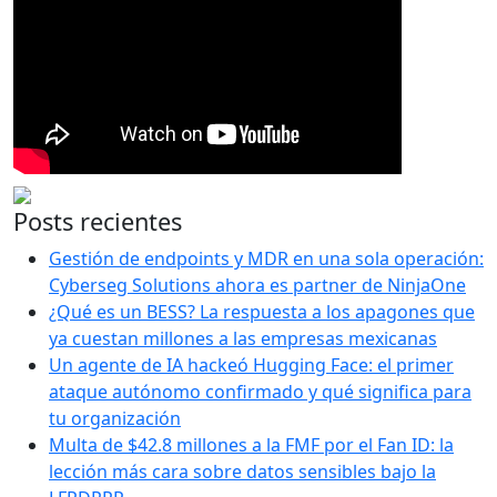
Posts recientes
Gestión de endpoints y MDR en una sola operación:
Cyberseg Solutions ahora es partner de NinjaOne
¿Qué es un BESS? La respuesta a los apagones que
ya cuestan millones a las empresas mexicanas
Un agente de IA hackeó Hugging Face: el primer
ataque autónomo confirmado y qué significa para
tu organización
Multa de $42.8 millones a la FMF por el Fan ID: la
lección más cara sobre datos sensibles bajo la