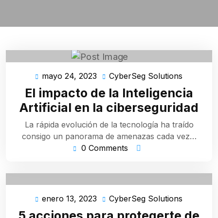
mayo 24, 2023
CyberSeg Solutions
mayo
CyberSe
24,
Solutions
El impacto de la Inteligencia
2023
Artificial en la ciberseguridad
La rápida evolución de la tecnología ha traído
consigo un panorama de amenazas cada vez…
0 Comments
enero 13, 2023
CyberSeg Solutions
enero
CyberSe
13,
Solutions
5 acciones para protegerte de