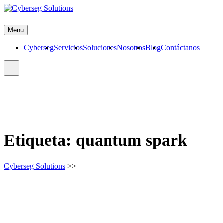
Skip
to
Cyberseg Solutions
content
Menu
Cyberseg
Servicios
Soluciones
Nosotros
Blog
Contáctanos
Etiqueta:
quantum spark
Cyberseg Solutions
>>