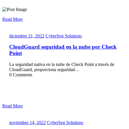
Read More
diciembre
CyberSeg
diciembre 21, 2022
CyberSeg Solutions
21,
Solutions
2022
CloudGuard seguridad en la nube por Check
Point
La seguridad nativa en la nube de Check Point a través de
CloudGuard, proporciona seguridad…
0 Comments
Read More
noviembre
CyberSeg
noviembre 14, 2022
CyberSeg Solutions
14,
Solutions